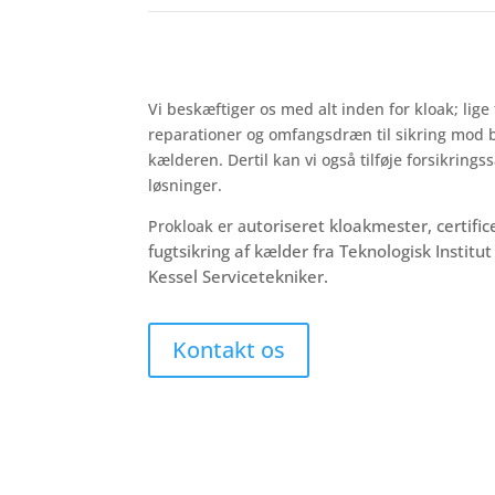
Vi beskæftiger os med alt inden for kloak; lige
reparationer og omfangsdræn til sikring mod b
kælderen.
Dertil kan vi også tilføje
forsikringss
løsninger.
utoriseret kloakmester, certif
Prokloak er a
fugtsikring af kælder fra Teknologisk Instit
Kessel
Servicetekniker.
Kontakt os