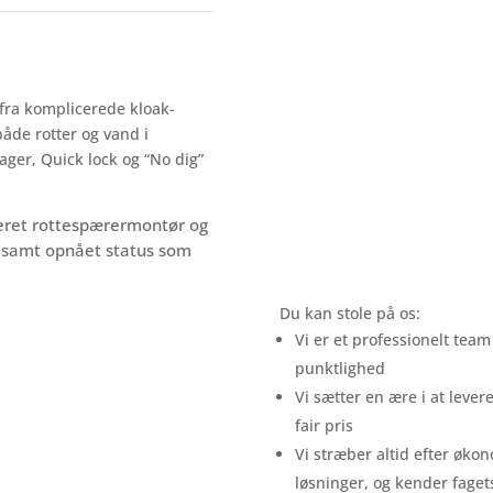
 fra komplicerede kloak-
åde rotter og vand i
ager, Quick lock og “No dig”
iceret rottespærermontør og
ut samt opnået status som
Du kan stole på os:
Vi er et professionelt team
punktlighed
Vi sætter en ære i at lever
fair pris
Vi stræber altid efter øko
løsninger, og kender faget